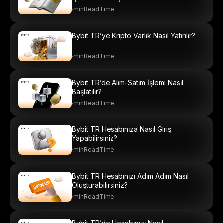
Gerekenler
·
minReadTime
Bybit TR’ye Kripto Varlık Nasıl Yatırılır?
·
minReadTime
Bybit TR’de Alım-Satım İşlemi Nasıl
Başlatılır?
·
minReadTime
Bybit TR Hesabınıza Nasıl Giriş
Yapabilirsiniz?
·
minReadTime
Bybit TR Hesabınızı Adım Adım Nasıl
Oluşturabilirsiniz?
·
minReadTime
Bybit TR’de Hesabınızı Nasıl